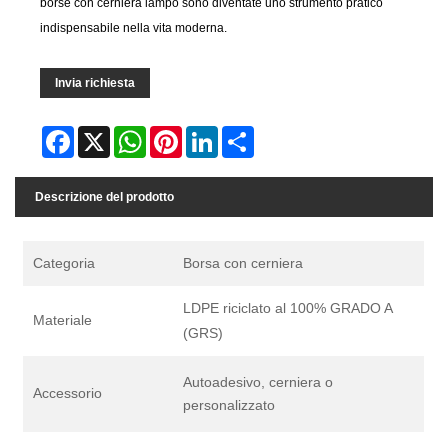
borse con cerniera lampo sono diventate uno strumento pratico
indispensabile nella vita moderna.
Invia richiesta
Facebook
X
WhatsApp
Pinterest
LinkedIn
Share
Descrizione del prodotto
Categoria
Borsa con cerniera
LDPE riciclato al 100% GRADO A
Materiale
(GRS)
Autoadesivo, cerniera o
Accessorio
personalizzato