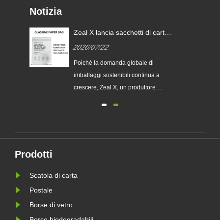
Notizia
Zeal X lancia sacchetti di carta
i
glassine personalizzati per
2026/07/22
aiutare i marchi globali a
sostituire gli imballaggi in
ia
Poiché la domanda globale di
plastica monouso
imballaggi sostenibili continua a
chi
crescere, Zeal X, un produttore
professionale di imballaggi
ecologici, ha lanciato ufficialmente la
sua serie aggiornata di sacchetti di
 le
carta Glassine personalizzati.
Progettato come alternativa premium
Prodotti
le
ai tradizionali sacchetti di plas......
Scatola di carta
Postale
Borse di vetro
Borse biodegradabili