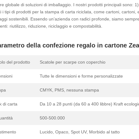
re globale di soluzioni di imballaggio. I nostri prodotti principali sono: 1) 
ti i tipi di prodotti per la stampa di carta riciclata, come cartoni, cartoni,
aggi sostenibili. Essendo un’azienda con radici profonde, siamo sempre cer
genti: riutilizzo, riduzione, riciclaggio e compostabilità.
rametro della confezione regalo in cartone Zeal
colo del prodotto
Scatole per scarpe con coperchio
nsioni
Tutte le dimensioni e forme personalizzate
mpa
CMYK, PMS, nessuna stampa
k di carta
Da 10 a 28 punti (da 60 a 400 libbre) Kraft ecologi
uantità
500-500.000
stimento
Lucido, Opaco, Spot UV, Morbido al tatto