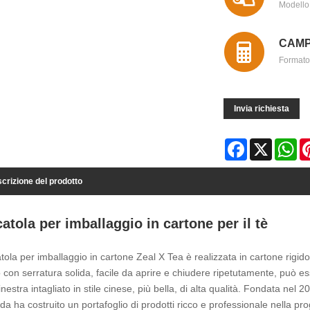
Modello 
CAMP
Formato
Invia richiesta
Facebook
X
Wh
crizione del prodotto
atola per imballaggio in cartone per il tè
tola per imballaggio in cartone Zeal X Tea è realizzata in cartone rigido d
 con serratura solida, facile da aprire e chiudere ripetutamente, può ess
finestra intagliato in stile cinese, più bella, di alta qualità. Fondata nel 
nda ha costruito un portafoglio di prodotti ricco e professionale nella pr