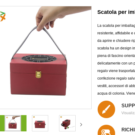
Scatola per imb
La scatola per imballagg
resistente, affidabile e
da aprire e chiudere ri
scatola ha un design in
piena di fascino orienta
delicatamente con un p
regalo viene trasportat
confezione regalo salva
vestiti, accessori di ab
acqua di colonia. Viene
SUPP
Visualiz
RICH