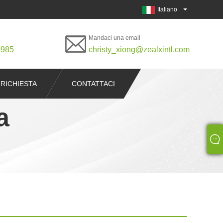
Italiano
Mandaci una email
0985
christy_xiong@zealxintl.com
 RICHIESTA
CONTATTACI
a