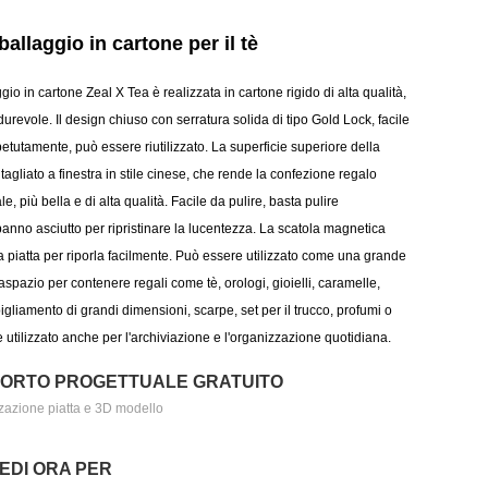
allaggio in cartone per il tè
io in cartone Zeal X Tea è realizzata in cartone rigido di alta qualità,
 durevole. Il design chiuso con serratura solida di tipo Gold Lock, facile
petutamente, può essere riutilizzato. La superficie superiore della
tagliato a finestra in stile cinese, che rende la confezione regalo
le, più bella e di alta qualità. Facile da pulire, basta pulire
anno asciutto per ripristinare la lucentezza. La scatola magnetica
a piatta per riporla facilmente. Può essere utilizzato come una grande
spazio per contenere regali come tè, orologi, gioielli, caramelle,
bigliamento di grandi dimensioni, scarpe, set per il trucco, profumi o
 utilizzato anche per l'archiviazione e l'organizzazione quotidiana.
ORTO PROGETTUALE GRATUITO
zazione piatta e 3D modello
IEDI ORA PER