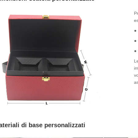
P
es
●
●
● 
L
in
vo
as
teriali di base personalizzati