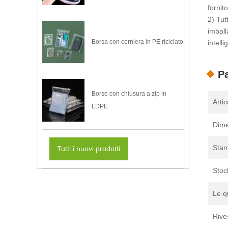
fornito
2) Tut
imball
Borsa con cerniera in PE riciclato
intelli
Pa
Borse con chiusura a zip in
Arti
LDPE
Dime
Sta
Tutti i nuovi prodotti
Stoc
Le q
Rive