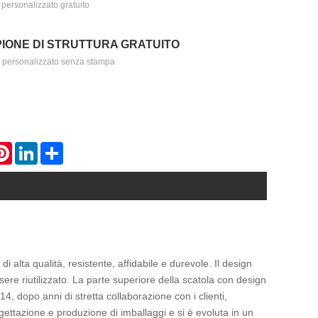
personalizzato gratuito
IONE DI STRUTTURA GRATUITO
 personalizzato senza stampa
atsApp
Pinterest
LinkedIn
Share
i alta qualità, resistente, affidabile e durevole. Il design
ere riutilizzato. La parte superiore della scatola con design
2014, dopo anni di stretta collaborazione con i clienti,
ogettazione e produzione di imballaggi e si è evoluta in un