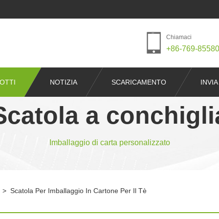
Chiamaci
+86-769-8558
OTTI
NOTIZIA
SCARICAMENTO
INVIA
Scatola a conchigli
Imballaggio di carta personalizzato
>
Scatola Per Imballaggio In Cartone Per Il Tè