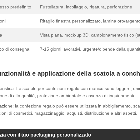
esso predefinito
Fustellatura, incollaggio, rigatura, perforazione
oni
Ritaglio finestra personalizzato, lamina oro/argento,
a
Vista piana, mock-up 3D, campionamento fisico (su
o di consegna
7-15 giorni lavorativi, urgente/dipende dalla quanti
nzionalità e applicazione della scatola a conch
eristica: Le scatole per confezioni regalo con manico sono leggere, unic
tone di alta qualità, protezione ambientale e assenza di inquinamento.
azione: la confezione regalo può essere utilizzata in abbigliamento, scarpe, 
ioni di cosmetici, magazzinaggio, acquisti, distribuzione e altri aspetti.
izia con il tuo packaging personalizzato