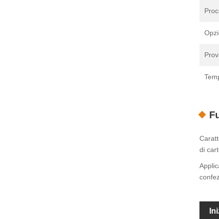
Proc
Opzi
Prov
Temp
Fu
Caratt
di car
Applic
confez
In