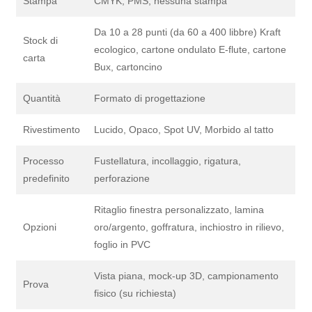
Stampa
CMYK, PMS, nessuna stampa
Da 10 a 28 punti (da 60 a 400 libbre) Kraft
Stock di
ecologico, cartone ondulato E-flute, cartone
carta
Bux, cartoncino
Quantità
Formato di progettazione
Rivestimento
Lucido, Opaco, Spot UV, Morbido al tatto
Processo
Fustellatura, incollaggio, rigatura,
predefinito
perforazione
Ritaglio finestra personalizzato, lamina
Opzioni
oro/argento, goffratura, inchiostro in rilievo,
foglio in PVC
Vista piana, mock-up 3D, campionamento
Prova
fisico (su richiesta)