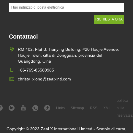
Contattaci
RM 402, Flat B, Tianying Building, #20 Houjie Avenue,
Houjie Town, città di Dongguan, provincia del
Guangdong, Cina
+86-769-85580985
christy_xiong@zealxintl.com
politica
Links
Sitemap
RSS
XML
sulla
riservatez
Copyright © 2023 Zeal X International Limited - Scatole di carta,