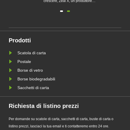
chi
crescere, Zeal X, un produttore
professionale di imballaggi
ecologici, ha lanciato ufficialmente la
sua serie aggiornata di sacchetti di
 le
carta Glassine personalizzati.
Progettato come alternativa premium
Prodotti
le
ai tradizionali sacchetti di plas......
Scatola di carta
Postale
Borse di vetro
Borse biodegradabili
Sacchetti di carta
Richiesta di listino prezzi
Per domande su scatole di carta, sacchetti di carta, buste di carta o
listino prezzi, lasciaci la tua email e ti contatteremo entro 24 ore.