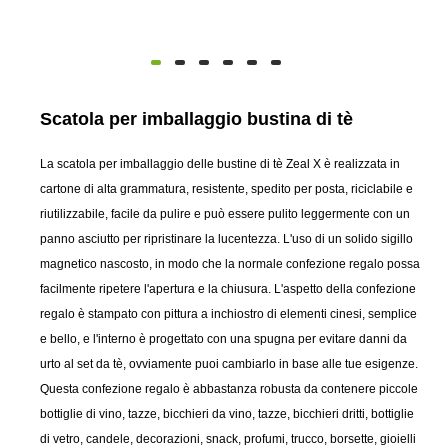
Scatola per imballaggio bustina di tè
La scatola per imballaggio delle bustine di tè Zeal X è realizzata in
cartone di alta grammatura, resistente, spedito per posta, riciclabile e
riutilizzabile, facile da pulire e può essere pulito leggermente con un
panno asciutto per ripristinare la lucentezza. L'uso di un solido sigillo
magnetico nascosto, in modo che la normale confezione regalo possa
facilmente ripetere l'apertura e la chiusura. L'aspetto della confezione
regalo è stampato con pittura a inchiostro di elementi cinesi, semplice
e bello, e l'interno è progettato con una spugna per evitare danni da
urto al set da tè, ovviamente puoi cambiarlo in base alle tue esigenze.
Questa confezione regalo è abbastanza robusta da contenere piccole
bottiglie di vino, tazze, bicchieri da vino, tazze, bicchieri dritti, bottiglie
di vetro, candele, decorazioni, snack, profumi, trucco, borsette, gioielli