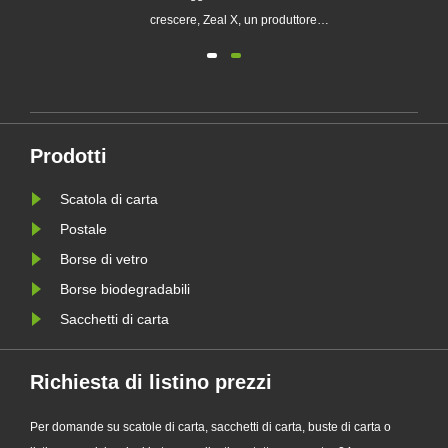
chi
crescere, Zeal X, un produttore
professionale di imballaggi
ecologici, ha lanciato ufficialmente la
sua serie aggiornata di sacchetti di
 le
carta Glassine personalizzati.
Progettato come alternativa premium
Prodotti
le
ai tradizionali sacchetti di plas......
Scatola di carta
Postale
Borse di vetro
Borse biodegradabili
Sacchetti di carta
Richiesta di listino prezzi
Per domande su scatole di carta, sacchetti di carta, buste di carta o