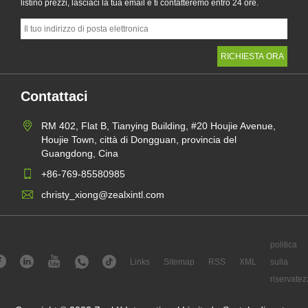
listino prezzi, lasciaci la tua email e ti contatteremo entro 24 ore.
Contattaci
RM 402, Flat B, Tianying Building, #20 Houjie Avenue,
Houjie Town, città di Dongguan, provincia del
Guangdong, Cina
+86-769-85580985
christy_xiong@zealxintl.com
politica
Links
Sitemap
RSS
XML
sulla
riservatez