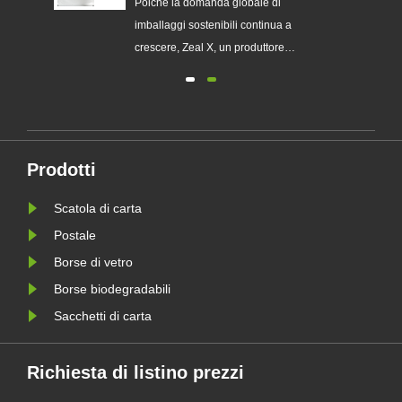
sostituire gli imballaggi in
ia
Poiché la domanda globale di
plastica monouso
imballaggi sostenibili continua a
chi
crescere, Zeal X, un produttore
professionale di imballaggi
ecologici, ha lanciato ufficialmente la
sua serie aggiornata di sacchetti di
 le
carta Glassine personalizzati.
Progettato come alternativa premium
Prodotti
le
ai tradizionali sacchetti di plas......
Scatola di carta
Postale
Borse di vetro
Borse biodegradabili
Sacchetti di carta
Richiesta di listino prezzi