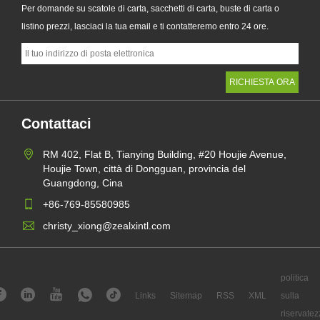
Per domande su scatole di carta, sacchetti di carta, buste di carta o
listino prezzi, lasciaci la tua email e ti contatteremo entro 24 ore.
Contattaci
RM 402, Flat B, Tianying Building, #20 Houjie Avenue,
Houjie Town, città di Dongguan, provincia del
Guangdong, Cina
+86-769-85580985
christy_xiong@zealxintl.com
politica
Links
Sitemap
RSS
XML
sulla
riservatez