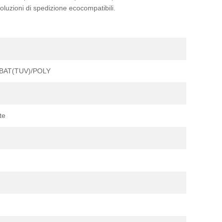
luzioni di spedizione ecocompatibili.
+PBAT(TUV)/POLY
te