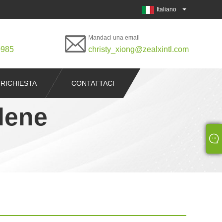
Italiano
Mandaci una email
0985
christy_xiong@zealxintl.com
 RICHIESTA
CONTATTACI
ilene