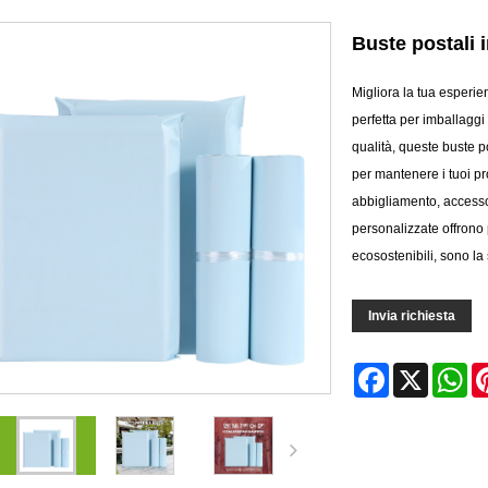
Buste postali i
Migliora la tua esperie
perfetta per imballaggi 
qualità, queste buste po
per mantenere i tuoi pr
abbigliamento, accessor
personalizzate offrono 
ecosostenibili, sono la
Invia richiesta
Facebook
X
Wh