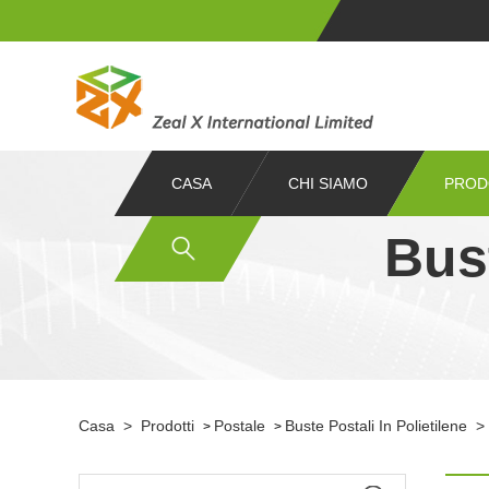
CASA
CHI SIAMO
PROD
Bust
Casa
>
Prodotti
Postale
Buste Postali In Polietilene
>
>
>