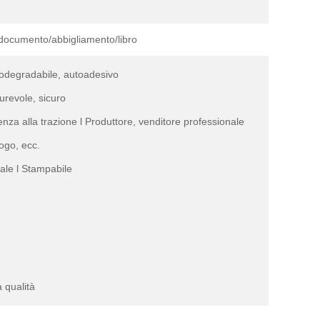
documento/abbigliamento/libro
 biodegradabile, autoadesivo
 durevole, sicuro
nza alla trazione l Produttore, venditore professionale
logo, ecc.
tale l Stampabile
a qualità