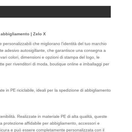
r abbigliamento | Zelo X
ne personalizzabili che migliorano l'identità del tuo marchio
orte adesivo autosigillante, che garantisce una consegna a
vari colori, dimensioni e opzioni di stampa del logo, le
ette per rivenditori di moda, boutique online e imballaggi per
e in PE riciclabile, ideali per la spedizione di abbigliamento
enibilità. Realizzate in materiale PE di alta qualità, queste
 una protezione affidabile per abbigliamento, accessori e
e sicura e può essere completamente personalizzata con il