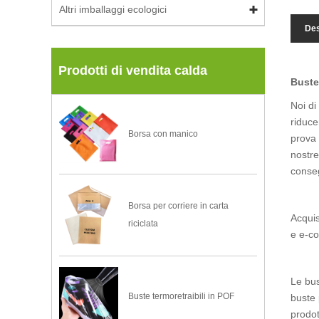
Altri imballaggi ecologici
Des
Prodotti di vendita calda
Buste
Noi di
riduce
Borsa con manico
prova 
nostre
conse
Borsa per corriere in carta
Acquis
riciclata
e e-co
Le bus
Buste termoretraibili in POF
buste 
prodot