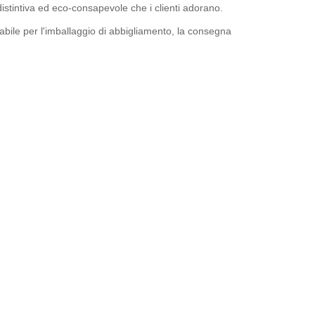
istintiva ed eco-consapevole che i clienti adorano.
iclabile per l'imballaggio di abbigliamento, la consegna
e in PE riciclabile, perfette per la spedizione di