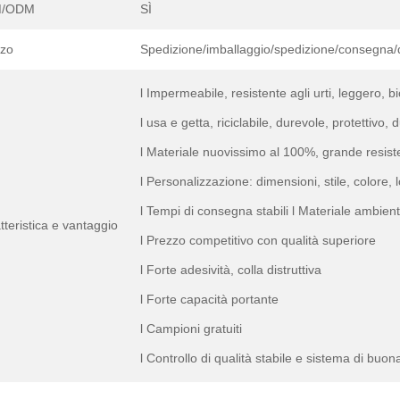
/ODM
SÌ
zzo
Spedizione/imballaggio/spedizione/consegna/
l Impermeabile, resistente agli urti, leggero,
l usa e getta, riciclabile, durevole, protettivo,
l Materiale nuovissimo al 100%, grande resiste
l Personalizzazione: dimensioni, stile, colore, 
l Tempi di consegna stabili l Materiale ambien
tteristica e vantaggio
l Prezzo competitivo con qualità superiore
l Forte adesività, colla distruttiva
l Forte capacità portante
l Campioni gratuiti
l Controllo di qualità stabile e sistema di buon