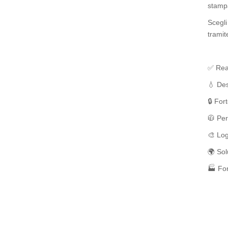
stampa
Scegli
tramit
✅ Real
💧 Des
🔒 For
🧥 Per
🎨 Log
🌍 Sol
🏭 For
Acquis
abbigl