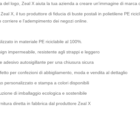
 del logo, Zeal X aiuta la tua azienda a creare un'immagine di marca d
 Zeal X, il tuo produttore di fiducia di buste postali in polietilene PE ric
e corriere e l'adempimento dei negozi online.
izzato in materiale PE riciclabile al 100%.
ign impermeabile, resistente agli strappi e leggero
te adesivo autosigillante per una chiusura sicura
fetto per confezioni di abbigliamento, moda e vendita al dettaglio
o personalizzato e stampa a colori disponibili
uzione di imballaggio ecologica e sostenibile
nitura diretta in fabbrica dal produttore Zeal X
ta buste postali in polietilene durevoli ed ecologiche da Zeal X. Realizzat
iamento ed e-commerce. Stampa logo personalizzata disponibile.