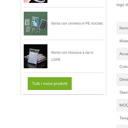
logo d
Borsa con cerniera in PE riciclato
Nome
Mate
Borse con chiusura a zip in
Acce
LDPE
Colo
Dime
Tutti i nuovi prodotti
Sta
MO
Temp