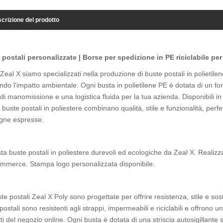
crizione del prodotto
 postali personalizzate | Borse per spedizione in PE riciclabile pe
 Zeal X siamo specializzati nella produzione di buste postali in polietile
ndo l'impatto ambientale. Ogni busta in polietilene PE è dotata di un f
di manomissione e una logistica fluida per la tua azienda. Disponibili in 
 buste postali in poliestere combinano qualità, stile e funzionalità, perf
gne espresse.
ta buste postali in poliestere durevoli ed ecologiche da Zeal X. Realizzat
mmerce. Stampa logo personalizzata disponibile.
te postali Zeal X Poly sono progettate per offrire resistenza, stile e sost
postali sono resistenti agli strappi, impermeabili e riciclabili e offrono
ti del negozio online. Ogni busta è dotata di una striscia autosigillant