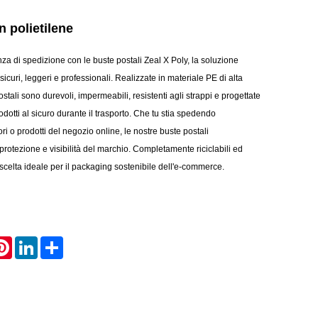
n polietilene
nza di spedizione con le buste postali Zeal X Poly, la soluzione
sicuri, leggeri e professionali. Realizzate in materiale PE di alta
stali sono durevoli, impermeabili, resistenti agli strappi e progettate
odotti al sicuro durante il trasporto. Che tu stia spedendo
i o prodotti del negozio online, le nostre buste postali
protezione e visibilità del marchio. Completamente riciclabili ed
 scelta ideale per il packaging sostenibile dell'e-commerce.
atsApp
Pinterest
LinkedIn
Share