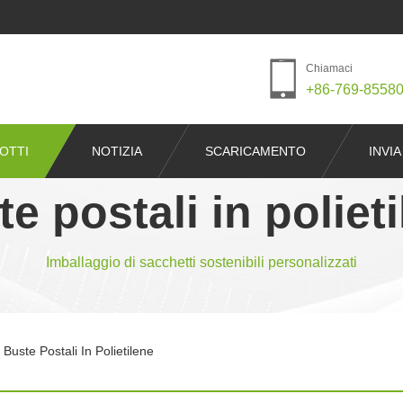
Chiamaci
+86-769-8558
OTTI
NOTIZIA
SCARICAMENTO
INVIA
e postali in poliet
Imballaggio di sacchetti sostenibili personalizzati
Buste Postali In Polietilene