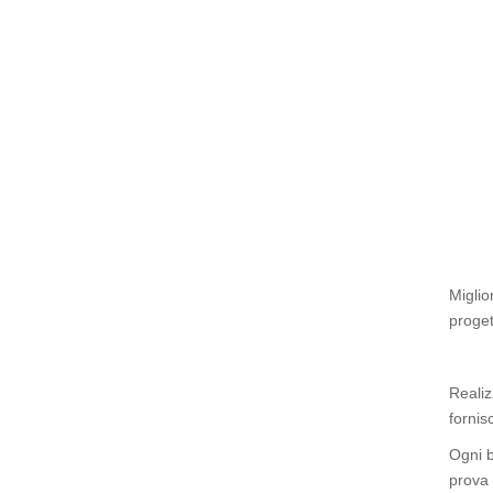
Miglio
proge
Realiz
fornis
Ogni b
prova 