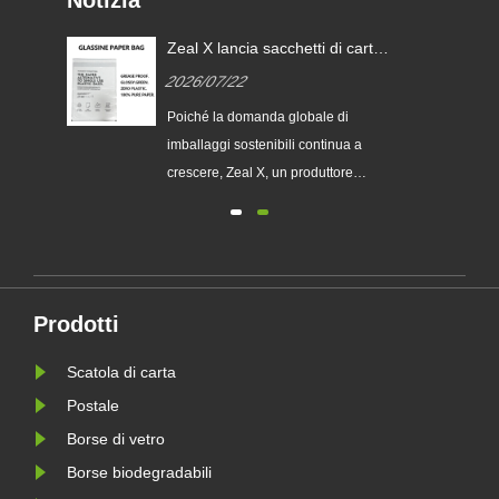
Notizia
Zeal X lancia sacchetti di carta
i
glassine personalizzati per
2026/07/22
aiutare i marchi globali a
sostituire gli imballaggi in
ia
Poiché la domanda globale di
plastica monouso
imballaggi sostenibili continua a
chi
crescere, Zeal X, un produttore
professionale di imballaggi
ecologici, ha lanciato ufficialmente la
sua serie aggiornata di sacchetti di
 le
carta Glassine personalizzati.
Progettato come alternativa premium
Prodotti
le
ai tradizionali sacchetti di plas......
Scatola di carta
Postale
Borse di vetro
Borse biodegradabili