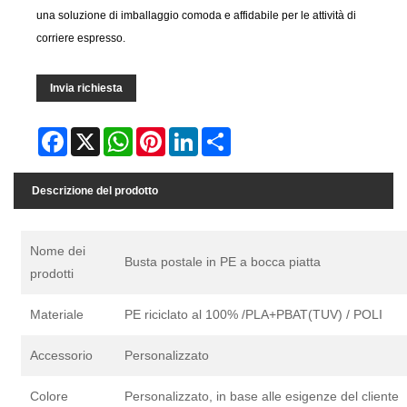
una soluzione di imballaggio comoda e affidabile per le attività di
corriere espresso.
Invia richiesta
Facebook
X
WhatsApp
Pinterest
LinkedIn
Share
Descrizione del prodotto
Nome dei
Busta postale in PE a bocca piatta
prodotti
Materiale
PE riciclato al 100% /PLA+PBAT(TUV) / POLI
Accessorio
Personalizzato
Colore
Personalizzato, in base alle esigenze del cliente