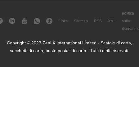
politica
Links
Sitemap
RSS
XML
sulla
riservatez
Copyright © 2023 Zeal X International Limited - Scatole di carta,
sacchetti di carta, buste postali di carta - Tutti i diritti riservati.