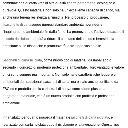
combinazione di carta kraft di alta qualità e
carta pergamena
, ecologico e
durevole. Questo materiale non solo ha un'eccellente capacità di carico, ma
anche una buona resistenza all'umidità. Nel processo di produzione,
il
sacchetto di carta
segue rigorosi standard ambientali per ridurre
l'inquinamento ambientale fin dalla fonte. La promozione e l'utilizzo di
sacchetti
di carta riciclata
contribuirà a ridurre il consumo delle risorse terrestri e la
pressione sulle discariche e promuoverà lo sviluppo sostenibile.
Sacchetti di carta riciclata
, come nuovo tipo di materiali da imballaggio
secondo il concetto di moderna protezione ambientale, i loro vantaggi e valore
unici sono sempre più importanti. Non solo ha le caratteristiche leggere e
ambientali dei tradizionali sacchetti di carta, ma è stato anche certificato da
FSC ed è prodotto con la carta kraft di nuova concezione plus
carta
pergamena
materiale, che è un nuovo prodotto con praticità e protezione
ambientale.
Innanzitutto per quanto riguarda il materiale
sacchetti di carta riciclata
, è
realizzato con carta riciclata dopo il riciclaggio e la lavorazione. Questo tipo