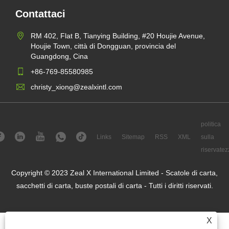
Contattaci
RM 402, Flat B, Tianying Building, #20 Houjie Avenue,
Houjie Town, città di Dongguan, provincia del
Guangdong, Cina
+86-769-85580985
christy_xiong@zealxintl.com
politica
Links
Sitemap
RSS
XML
sulla
riservatez
Copyright © 2023 Zeal X International Limited - Scatole di carta,
sacchetti di carta, buste postali di carta - Tutti i diritti riservati.
X