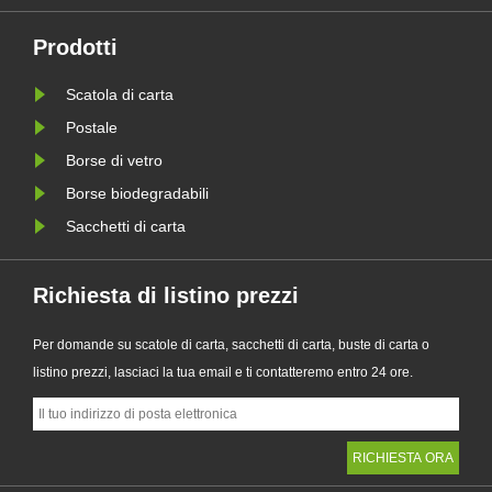
sua serie aggiornata di sacchetti di
supporta
 le
carta Glassine personalizzati.
imballagg
Prodotti
Progettato come alternativa premium
aziende a
Scatola di carta
le
ai tradizionali sacchetti di plas......
requisiti
della PPW
Postale
Borse di vetro
Borse biodegradabili
Sacchetti di carta
Richiesta di listino prezzi
Per domande su scatole di carta, sacchetti di carta, buste di carta o
listino prezzi, lasciaci la tua email e ti contatteremo entro 24 ore.