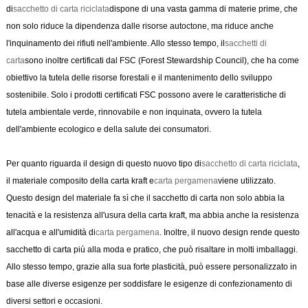
di
sacchetto di carta riciclata
dispone di una vasta gamma di materie prime, che
non solo riduce la dipendenza dalle risorse autoctone, ma riduce anche
l'inquinamento dei rifiuti nell'ambiente. Allo stesso tempo, il
sacchetti di
carta
sono inoltre certificati dal FSC (Forest Stewardship Council), che ha come
obiettivo la tutela delle risorse forestali e il mantenimento dello sviluppo
sostenibile. Solo i prodotti certificati FSC possono avere le caratteristiche di
tutela ambientale verde, rinnovabile e non inquinata, ovvero la tutela
dell'ambiente ecologico e della salute dei consumatori.
Per quanto riguarda il design di questo nuovo tipo di
sacchetto di carta riciclata
,
il materiale composito della carta kraft e
carta pergamena
viene utilizzato.
Questo design del materiale fa sì che il sacchetto di carta non solo abbia la
tenacità e la resistenza all'usura della carta kraft, ma abbia anche la resistenza
all'acqua e all'umidità di
carta pergamena
. Inoltre, il nuovo design rende questo
sacchetto di carta più alla moda e pratico, che può risaltare in molti imballaggi.
Allo stesso tempo, grazie alla sua forte plasticità, può essere personalizzato in
base alle diverse esigenze per soddisfare le esigenze di confezionamento di
diversi settori e occasioni.