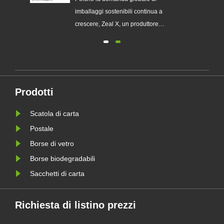
plastica monouso
imballaggi sostenibili continua a
chi
crescere, Zeal X, un produttore
professionale di imballaggi
ecologici, ha lanciato ufficialmente la
sua serie aggiornata di sacchetti di
 le
carta Glassine personalizzati.
Progettato come alternativa premium
Prodotti
le
ai tradizionali sacchetti di plas......
Scatola di carta
Postale
Borse di vetro
Borse biodegradabili
Sacchetti di carta
Richiesta di listino prezzi