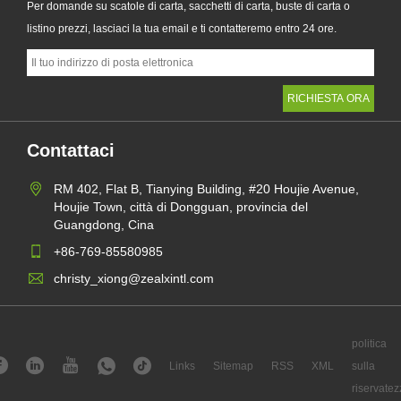
Per domande su scatole di carta, sacchetti di carta, buste di carta o
listino prezzi, lasciaci la tua email e ti contatteremo entro 24 ore.
Contattaci
RM 402, Flat B, Tianying Building, #20 Houjie Avenue,
Houjie Town, città di Dongguan, provincia del
Guangdong, Cina
+86-769-85580985
christy_xiong@zealxintl.com
politica
Links
Sitemap
RSS
XML
sulla
riservatez