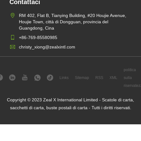
Contattaci
RM 402, Flat B, Tianying Building, #20 Houjie Avenue,
Houjie Town, città di Dongguan, provincia del
Guangdong, Cina
+86-769-85580985
christy_xiong@zealxintl.com
politica
Links
Sitemap
RSS
XML
sulla
riservatez
Copyright © 2023 Zeal X International Limited - Scatole di carta,
sacchetti di carta, buste postali di carta - Tutti i diritti riservati.