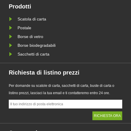
imballaggi senza plastica e aiuta le
Prodotti
mium
aziende a prepararsi ai nuovi
Scatola di carta
.
requisiti di imballaggio sostenibile
della PPWR d......
Postale
Borse di vetro
Borse biodegradabili
Sacchetti di carta
Richiesta di listino prezzi
Per domande su scatole di carta, sacchetti di carta, buste di carta o
listino prezzi, lasciaci la tua email e ti contatteremo entro 24 ore.