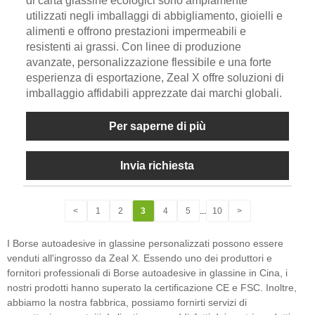
di carta glassine ecologici sono ampiamente
utilizzati negli imballaggi di abbigliamento, gioielli e
alimenti e offrono prestazioni impermeabili e
resistenti ai grassi. Con linee di produzione
avanzate, personalizzazione flessibile e una forte
esperienza di esportazione, Zeal X offre soluzioni di
imballaggio affidabili apprezzate dai marchi globali.
Per saperne di più
Invia richiesta
<
1
2
3
4
5
...
10
>
I Borse autoadesive in glassine personalizzati possono essere
venduti all'ingrosso da Zeal X. Essendo uno dei produttori e
fornitori professionali di Borse autoadesive in glassine in Cina, i
nostri prodotti hanno superato la certificazione CE e FSC. Inoltre,
abbiamo la nostra fabbrica, possiamo fornirti servizi di