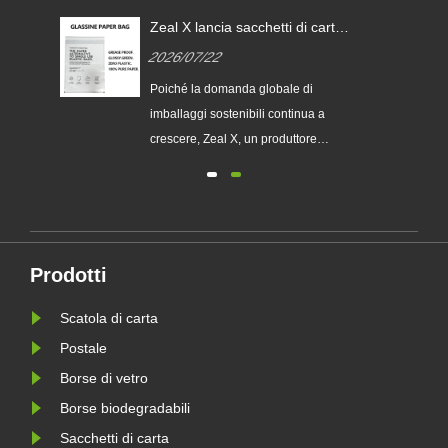
Zeal X lancia sacchetti di carta
i
glassine personalizzati per
2026/07/22
aiutare i marchi globali a
sostituire gli imballaggi in
ia
Poiché la domanda globale di
plastica monouso
imballaggi sostenibili continua a
chi
crescere, Zeal X, un produttore
professionale di imballaggi
ecologici, ha lanciato ufficialmente la
sua serie aggiornata di sacchetti di
 le
carta Glassine personalizzati.
Progettato come alternativa premium
Prodotti
le
ai tradizionali sacchetti di plas......
Scatola di carta
Postale
Borse di vetro
Borse biodegradabili
Sacchetti di carta