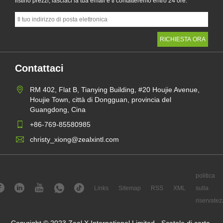
listino prezzi, lasciaci la tua email e ti contatteremo entro 24 ore.
Contattaci
RM 402, Flat B, Tianying Building, #20 Houjie Avenue,
Houjie Town, città di Dongguan, provincia del
Guangdong, Cina
+86-769-85580985
christy_xiong@zealxintl.com
politica
Links
Sitemap
RSS
XML
sulla
riservatez