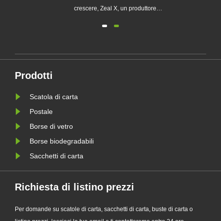
chi
crescere, Zeal X, un produttore
professionale di imballaggi
ecologici, ha lanciato ufficialmente la
sua serie aggiornata di sacchetti di
 le
carta Glassine personalizzati.
Progettato come alternativa premium
Prodotti
le
ai tradizionali sacchetti di plas......
Scatola di carta
Postale
Borse di vetro
Borse biodegradabili
Sacchetti di carta
Richiesta di listino prezzi
Per domande su scatole di carta, sacchetti di carta, buste di carta o