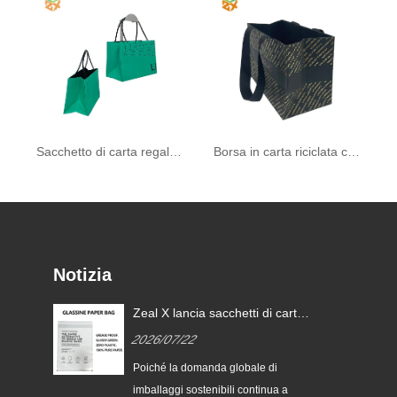
Sacchetto di carta regalo con manico
Borsa in carta riciclata con manico
Notizia
Zeal X lancia sacchetti di carta
i
glassine personalizzati per
2026/07/22
aiutare i marchi globali a
sostituire gli imballaggi in
ia
Poiché la domanda globale di
plastica monouso
imballaggi sostenibili continua a