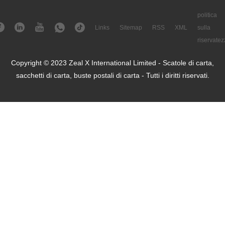
politica
Links
Sitemap
RSS
XML
sulla
riservatez
Copyright © 2023 Zeal X International Limited - Scatole di carta,
sacchetti di carta, buste postali di carta - Tutti i diritti riservati.