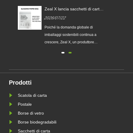
Zeal X lancia sacchetti di carta
i
glassine personalizzati per
2026/07/22
aiutare i marchi globali a
sostituire gli imballaggi in
ia
Poiché la domanda globale di
plastica monouso
imballaggi sostenibili continua a
chi
crescere, Zeal X, un produttore
professionale di imballaggi
ecologici, ha lanciato ufficialmente la
sua serie aggiornata di sacchetti di
 le
carta Glassine personalizzati.
Progettato come alternativa premium
Prodotti
le
ai tradizionali sacchetti di plas......
Scatola di carta
Postale
Borse di vetro
Borse biodegradabili
Sacchetti di carta