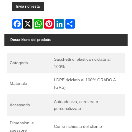
Invia richiesta
Facebook
X
WhatsApp
Pinterest
LinkedIn
Share
Descrizione del prodotto
Sacchetti di plastica riciclata al
Categoria
100%.
LDPE riciclato al 100% GRADO A
Materiale
(GRS)
Autoadesivo, cerniera o
Accessorio
personalizzato
Dimensioni e
Come richiesta del cliente
spessore