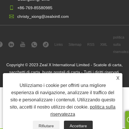
+86-769-85580985
christy_xiong@zealxintl.com
politica
Links
Sitemap
RSS
XML
sulla
riservatez
Copyright © 2023 Zeal X International Limited - Scatole di carta,
sacchetti di carta, buste postali di carta - Tutti i diritti riservati.
X
Utilizziamo i cookie per offrirti una migliore
esperienza di navigazione, analizzare il traffico del
sito e personalizzare i contenuti. Utilizzando questo
sito, accetti il ​​nostro utilizzo dei cookie.
politica sulla
riservatezza
Rifiutare
Accettare