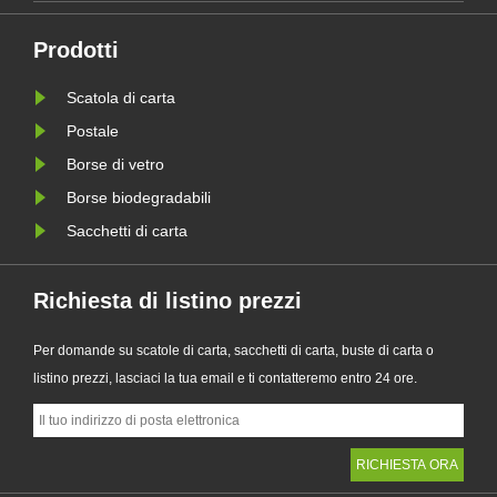
sua serie aggiornata di sacchetti di
 le
carta Glassine personalizzati.
Prodotti
Progettato come alternativa premium
Scatola di carta
le
ai tradizionali sacchetti di plas......
Postale
Borse di vetro
Borse biodegradabili
Sacchetti di carta
Richiesta di listino prezzi
Per domande su scatole di carta, sacchetti di carta, buste di carta o
listino prezzi, lasciaci la tua email e ti contatteremo entro 24 ore.