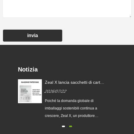
invia
Notizia
Zeal X lancia sacchetti di carta
i
glassine personalizzati per
2026/07/22
aiutare i marchi globali a
sostituire gli imballaggi in
ia
Poiché la domanda globale di
plastica monouso
imballaggi sostenibili continua a
chi
crescere, Zeal X, un produttore
professionale di imballaggi
ecologici, ha lanciato ufficialmente la