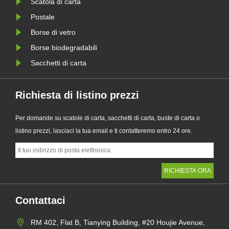
Scatola di carta
le
ai tradizionali sacchetti di plas......
requisiti
della PPW
Postale
Borse di vetro
Borse biodegradabili
Sacchetti di carta
Richiesta di listino prezzi
Per domande su scatole di carta, sacchetti di carta, buste di carta o
listino prezzi, lasciaci la tua email e ti contatteremo entro 24 ore.
Contattaci
RM 402, Flat B, Tianying Building, #20 Houjie Avenue,