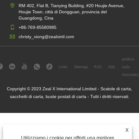
RM 402, Flat B, Tianying Building, #20 Houjie Avenue,
Houjie Town, città di Dongguan, provincia del
Guangdong, Cina
+86-769-85580985
christy_xiong@zealxintl.com
politica
Links
Sitemap
RSS
XML
sulla
riservatez
Copyright © 2023 Zeal X International Limited - Scatole di carta,
sacchetti di carta, buste postali di carta - Tutti i diritti riservati.
X
Utilizziamo i cookie per offrirti una migliore