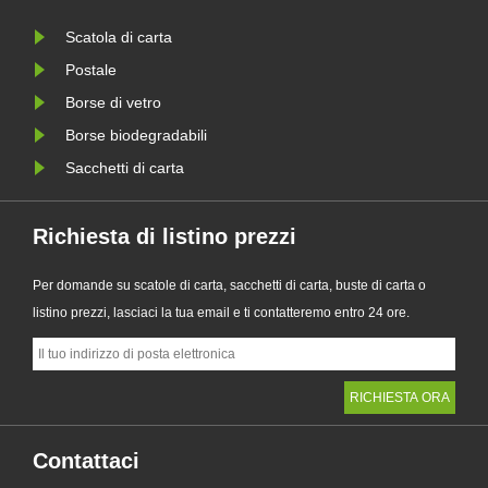
Progettato come alternativa premium
aziende a
Scatola di carta
le
ai tradizionali sacchetti di plas......
requisiti
della PPW
Postale
Borse di vetro
Borse biodegradabili
Sacchetti di carta
Richiesta di listino prezzi
Per domande su scatole di carta, sacchetti di carta, buste di carta o
listino prezzi, lasciaci la tua email e ti contatteremo entro 24 ore.
Contattaci