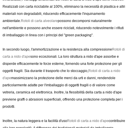
Realizzati con carta riciclabile al 100%, eliminano la necessità di plastica e altri
materiali non degradabili, riducendo efficacemente l'inquinamento
ambientale.
Rotoli di carta alveolare
possono decomporsi naturalmente
nell'ambiente e possono anche essere riciclati, riducendo notevolmente i rifiuti
di imballaggio in linea con i principi del "green packaging".
In secondo luogo, l'ammortizzazione e la resistenza alla compressione
Rotoli di
carta a nido d'ape
sono eccezionali. La loro struttura a nido d'ape assorbe e
disperde efficacemente le forze esterne, fornendo una forte protezione per gli
oggetti fragili. Sia durante il trasporto che lo stoccaggio,
Rotoli di carta a nido
d'ape
massimizzano la protezione delle merci da urti e danni, rendendole
particolarmente adatte per l'imballaggio di oggetti fragili o di valore come
vetreria, ceramica ed elettronica. Inoltre, la flessibilità della carta a nido d'ape
previene graffi o abrasioni superficiali, offrendo una protezione completa per i
prodotti.
Inoltre, la natura leggera e la facilità d'uso
Rotoli di carta a nido d'ape
contribuire
alla loro popolarità. A differenza dei tradizionali materiali da imballaggio