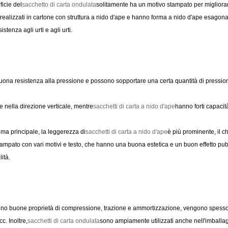
ficie del
sacchetto di carta ondulata
solitamente ha un motivo stampato per migliorarne
realizzati in cartone con struttura a nido d'ape e hanno forma a nido d'ape esagonal
tenza agli urti e agli urti.
ona resistenza alla pressione e possono sopportare una certa quantità di pressione
ne nella direzione verticale, mentre
sacchetti di carta a nido d'ape
hanno forti capacità
ma principale, la leggerezza di
sacchetti di carta a nido d'ape
è più prominente, il c
ampato con vari motivi e testo, che hanno una buona estetica e un buon effetto pubbl
ità.
anno buone proprietà di compressione, trazione e ammortizzazione, vengono spesso uti
c. Inoltre,
sacchetti di carta ondulata
sono ampiamente utilizzati anche nell'imballagg