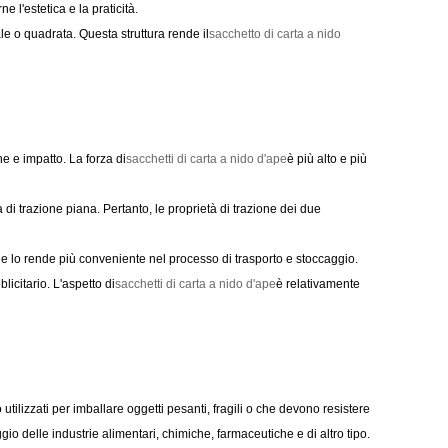
 l'estetica e la praticità.
e o quadrata. Questa struttura rende il
sacchetto di carta a nido
 e impatto. La forza di
sacchetti di carta a nido d'ape
è più alto e più
 di trazione piana. Pertanto, le proprietà di trazione dei due
he lo rende più conveniente nel processo di trasporto e stoccaggio.
icitario. L'aspetto di
sacchetti di carta a nido d'ape
è relativamente
lizzati per imballare oggetti pesanti, fragili o che devono resistere
io delle industrie alimentari, chimiche, farmaceutiche e di altro tipo.