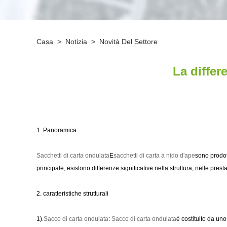
Casa
>
Notizia
>
Novità Del Settore
La differ
1. Panoramica
Sacchetti di carta ondulata
E
sacchetti di carta a nido d'ape
sono prodot
principale, esistono differenze significative nella struttura, nelle presta
2. caratteristiche strutturali
1).
Sacco di carta ondulata
:
Sacco di carta ondulata
è costituito da uno