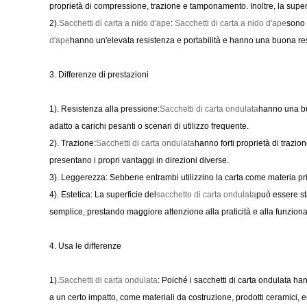
proprietà di compressione, trazione e tamponamento. Inoltre, la super
2).
Sacchetti di carta a nido d'ape
:
Sacchetti di carta a nido d'ape
sono 
d'ape
hanno un'elevata resistenza e portabilità e hanno una buona resis
3. Differenze di prestazioni
1). Resistenza alla pressione:
Sacchetti di carta ondulata
hanno una bu
adatto a carichi pesanti o scenari di utilizzo frequente.
2). Trazione:
Sacchetti di carta ondulata
hanno forti proprietà di trazio
presentano i propri vantaggi in direzioni diverse.
3). Leggerezza: Sebbene entrambi utilizzino la carta come materia pri
4). Estetica: La superficie del
sacchetto di carta ondulata
può essere st
semplice, prestando maggiore attenzione alla praticità e alla funzional
4. Usa le differenze
1).
Sacchetti di carta ondulata
: Poiché i sacchetti di carta ondulata h
a un certo impatto, come materiali da costruzione, prodotti ceramici, ec