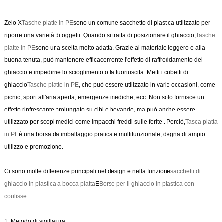
Zelo X
Tasche piatte in PE
sono un comune sacchetto di plastica utilizzato per
riporre una varietà di oggetti. Quando si tratta di posizionare il ghiaccio,
Tasche
piatte in PE
sono una scelta molto adatta. Grazie al materiale leggero e alla
buona tenuta, può mantenere efficacemente l'effetto di raffreddamento del
ghiaccio e impedirne lo scioglimento o la fuoriuscita. Metti i cubetti di
ghiaccio
Tasche piatte in PE
, che può essere utilizzato in varie occasioni, come
picnic, sport all'aria aperta, emergenze mediche, ecc. Non solo fornisce un
effetto rinfrescante prolungato su cibi e bevande, ma può anche essere
utilizzato per scopi medici come impacchi freddi sulle ferite . Perciò,
Tasca piatta
in PE
è una borsa da imballaggio pratica e multifunzionale, degna di ampio
utilizzo e promozione.
Ci sono molte differenze principali nel design e nella funzione
sacchetti di
ghiaccio in plastica a bocca piatta
E
Borse per il ghiaccio in plastica con
coulisse
:
1. Metodo di sigillatura