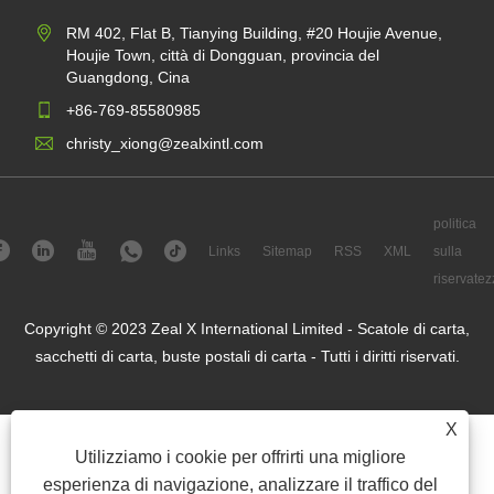
RM 402, Flat B, Tianying Building, #20 Houjie Avenue,
Houjie Town, città di Dongguan, provincia del
Guangdong, Cina
+86-769-85580985
christy_xiong@zealxintl.com
politica
Links
Sitemap
RSS
XML
sulla
riservatez
Copyright © 2023 Zeal X International Limited - Scatole di carta,
sacchetti di carta, buste postali di carta - Tutti i diritti riservati.
X
Utilizziamo i cookie per offrirti una migliore
esperienza di navigazione, analizzare il traffico del