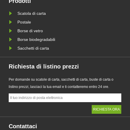
Prodotti
Progettato come alternativa premium
aziende a
Scatola di carta
le
ai tradizionali sacchetti di plas......
requisiti
della PPW
Postale
Borse di vetro
Borse biodegradabili
Sacchetti di carta
Richiesta di listino prezzi
Per domande su scatole di carta, sacchetti di carta, buste di carta o
listino prezzi, lasciaci la tua email e ti contatteremo entro 24 ore.
Contattaci