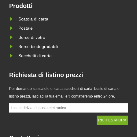
imballaggi senza plastica e aiuta le
Prodotti
aziende a prepararsi ai nuovi
Scatola di carta
requisiti di imballaggio sostenibile
della PPWR d......
Postale
Borse di vetro
Borse biodegradabili
Sacchetti di carta
Richiesta di listino prezzi
Per domande su scatole di carta, sacchetti di carta, buste di carta o
listino prezzi, lasciaci la tua email e ti contatteremo entro 24 ore.