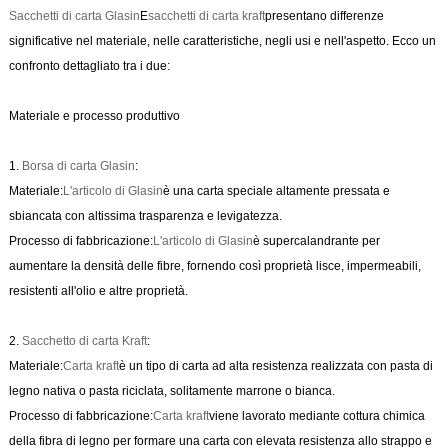
Sacchetti di carta Glasin
E
sacchetti di carta kraft
presentano differenze
significative nel materiale, nelle caratteristiche, negli usi e nell'aspetto. Ecco un
confronto dettagliato tra i due:
Materiale e processo produttivo
1.
Borsa di carta Glasin
:
Materiale:
L'articolo di Glasin
è una carta speciale altamente pressata e
sbiancata con altissima trasparenza e levigatezza.
Processo di fabbricazione:
L'articolo di Glasin
è supercalandrante per
aumentare la densità delle fibre, fornendo così proprietà lisce, impermeabili,
resistenti all'olio e altre proprietà.
2.
Sacchetto di carta Kraft
:
Materiale:
Carta kraft
è un tipo di carta ad alta resistenza realizzata con pasta di
legno nativa o pasta riciclata, solitamente marrone o bianca.
Processo di fabbricazione:
Carta kraft
viene lavorato mediante cottura chimica
della fibra di legno per formare una carta con elevata resistenza allo strappo e