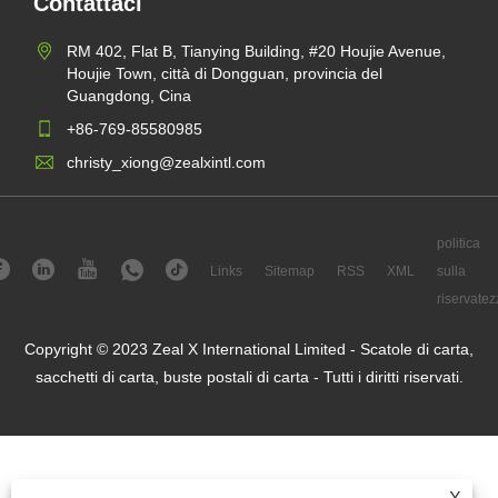
Contattaci
RM 402, Flat B, Tianying Building, #20 Houjie Avenue,
Houjie Town, città di Dongguan, provincia del
Guangdong, Cina
+86-769-85580985
christy_xiong@zealxintl.com
politica
Links
Sitemap
RSS
XML
sulla
riservatez
Copyright © 2023 Zeal X International Limited - Scatole di carta,
sacchetti di carta, buste postali di carta - Tutti i diritti riservati.