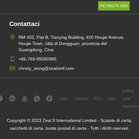
Contattaci
RM 402, Flat B, Tianying Building, #20 Houjie Avenue,
Houjie Town, città di Dongguan, provincia del
Guangdong, Cina
+86-769-85580985
christy_xiong@zealxintl.com
politica
Links
Sitemap
RSS
XML
sulla
riservatez
Copyright © 2023 Zeal X International Limited - Scatole di carta,
sacchetti di carta, buste postali di carta - Tutti i diritti riservati.