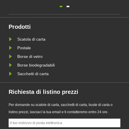
professionale di imballaggi
sostenibi
ecologici, ha lanciato ufficialmente la
imballag
sua serie aggiornata di sacchetti di
supporta
 le
carta Glassine personalizzati.
imballagg
Prodotti
Progettato come alternativa premium
aziende a
Scatola di carta
le
ai tradizionali sacchetti di plas......
requisiti
della PPW
Postale
Borse di vetro
Borse biodegradabili
Sacchetti di carta
Richiesta di listino prezzi
Per domande su scatole di carta, sacchetti di carta, buste di carta o
listino prezzi, lasciaci la tua email e ti contatteremo entro 24 ore.