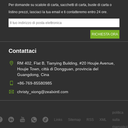
Per domande su scatole di carta, sacchetti di carta, buste di carta o
listino prezzi, lasciaci la tua email e ti contatteremo entro 24 ore.
Contattaci
RM 402, Flat B, Tianying Building, #20 Houjie Avenue,
Houjie Town, città di Dongguan, provincia del
Guangdong, Cina
+86-769-85580985
christy_xiong@zealxintl.com
politica
Links
Sitemap
RSS
XML
sulla
riservatez