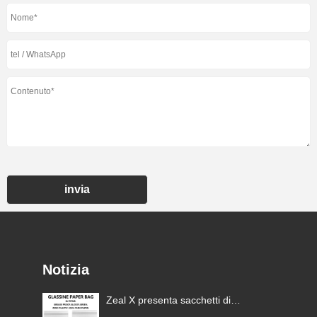
invia
Notizia
Zeal X lancia sacchetti di carta
Zeal X 
i
glassine personalizzati per
carta gl