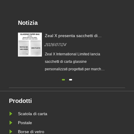
Notizia
Zeal X presenta sacchetti di
carta glassine personalizzati
2026/07/24
per imballaggi sostenibili e
conformità PPWR UE
Zeal X International Limited lancia
sacchetti di carta glassine
personalizzati progettati per marchi
sostenibili. La soluzione di
imballaggio ecocompatibile
supporta le tendenze degli
imballaggi senza plastica e aiuta le
Prodotti
aziende a prepararsi ai nuovi
Scatola di carta
requisiti di imballaggio sostenibile
della PPWR d......
Postale
Borse di vetro