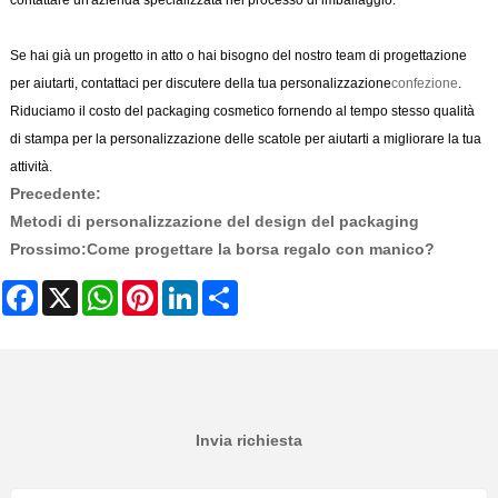
contattare un'azienda specializzata nel processo di imballaggio.
Se hai già un progetto in atto o hai bisogno del nostro team di progettazione
per aiutarti, contattaci per discutere della tua personalizzazione
confezione
.
Riduciamo il costo del packaging cosmetico fornendo al tempo stesso qualità
di stampa per la personalizzazione delle scatole per aiutarti a migliorare la tua
attività.
Precedente:
Metodi di personalizzazione del design del packaging
Prossimo:
Come progettare la borsa regalo con manico?
Facebook
X
WhatsApp
Pinterest
LinkedIn
Share
Invia richiesta