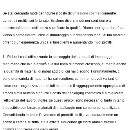
Se stai cercando modi per ridurre il costo di
confezione cosmetica
mentre
aumenti i profitti, sei fortunato. Esistono diversi modi per contribuire a
ridurre
confezione
costi senza sacrificare la qualità. Diamo uno sguardo più da
vicino a come ridurre i costi di imballaggio pur rimanendo fedeli al tuo marchio,
offrendo un'esperienza unica ai tuoi clienti e aumentando i tuoi profitti.
1. Riduci i costi ottimizzando lo stoccaggio dei materiali di imballaggio
Man mano che la tua attività e la tua linea di prodotti crescono, aumenta anche
la quantità di materiali di imballaggio di cui hai bisogno. Fortunatamente, ci
sono una varietà di materiali tra cui scegliere, con innumerevoli varianti di
ciascuno. L'organizzazione di tali materiali e il raggruppamento appropriato di
articoli simili aiutano a ridurre il costo del packaging cosmetico e a migliorare
l'efficienza del lavoro. Inoltre, se questi articoli sono necessari di tanto in tanto,
è possibile combinare materiali di imballaggio non comunemente utilizzati.
Consolidando insieme l'inventario di prodotti simili, avrai naturalmente un
effetto a catena su tutta la tua attività, riducendo gli sforzi amministrativi e
ottimizzando l'evasione degli ordini.