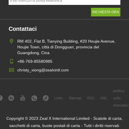
Contattaci
RM 402, Flat B, Tianying Building, #20 Houjie Avenue,
Houjie Town, città di Dongguan, provincia del
Guangdong, Cina
+86-769-85580985
christy_xiong@zealxintl.com
politica
Links
Sitemap
RSS
XML
sulla
riservatez
Copyright © 2023 Zeal X International Limited - Scatole di carta,
sacchetti di carta, buste postali di carta - Tutti i diritti riservati.