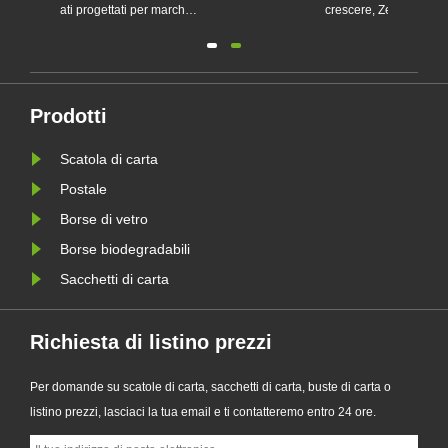
chi
crescere, Zeal X, un produttore
personali
professionale di imballaggi
sostenibi
ecologici, ha lanciato ufficialmente la
imballag
sua serie aggiornata di sacchetti di
supporta
 le
carta Glassine personalizzati.
imballagg
Prodotti
Progettato come alternativa premium
aziende a
Scatola di carta
le
ai tradizionali sacchetti di plas......
requisiti
della PPW
Postale
Borse di vetro
Borse biodegradabili
Sacchetti di carta
Richiesta di listino prezzi
Per domande su scatole di carta, sacchetti di carta, buste di carta o
listino prezzi, lasciaci la tua email e ti contatteremo entro 24 ore.