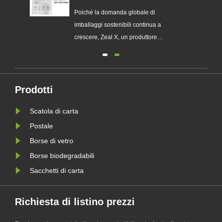
aiutare i marchi globali a
sostituire gli imballaggi in
ia
Poiché la domanda globale di
plastica monouso
imballaggi sostenibili continua a
chi
crescere, Zeal X, un produttore
professionale di imballaggi
ecologici, ha lanciato ufficialmente la
sua serie aggiornata di sacchetti di
 le
carta Glassine personalizzati.
Prodotti
Progettato come alternativa premium
Scatola di carta
le
ai tradizionali sacchetti di plas......
Postale
Borse di vetro
Borse biodegradabili
Sacchetti di carta
Richiesta di listino prezzi