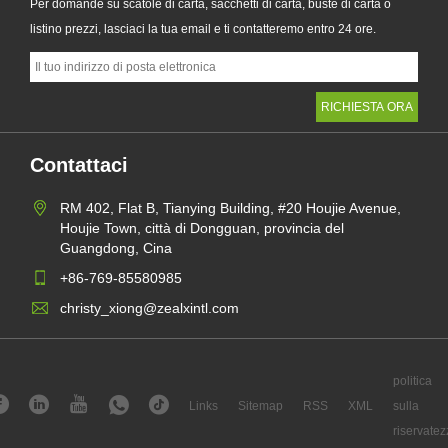
Per domande su scatole di carta, sacchetti di carta, buste di carta o
listino prezzi, lasciaci la tua email e ti contatteremo entro 24 ore.
Contattaci
RM 402, Flat B, Tianying Building, #20 Houjie Avenue,
Houjie Town, città di Dongguan, provincia del
Guangdong, Cina
+86-769-85580985
christy_xiong@zealxintl.com
politica
Links
Sitemap
RSS
XML
sulla
riservatez