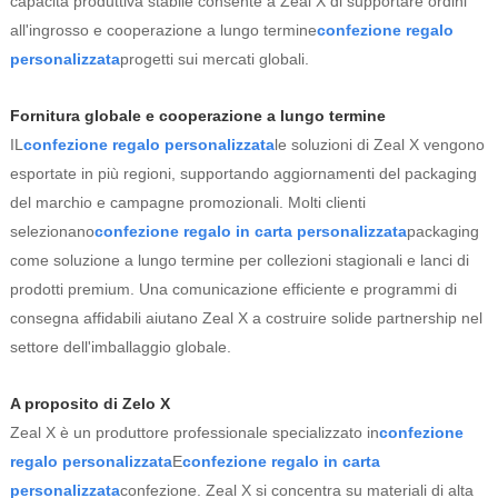
capacità produttiva stabile consente a Zeal X di supportare ordini
all'ingrosso e cooperazione a lungo termine
confezione regalo
personalizzata
progetti sui mercati globali.
Fornitura globale e cooperazione a lungo termine
IL
confezione regalo personalizzata
le soluzioni di Zeal X vengono
esportate in più regioni, supportando aggiornamenti del packaging
del marchio e campagne promozionali. Molti clienti
selezionano
confezione regalo in carta personalizzata
packaging
come soluzione a lungo termine per collezioni stagionali e lanci di
prodotti premium. Una comunicazione efficiente e programmi di
consegna affidabili aiutano Zeal X a costruire solide partnership nel
settore dell'imballaggio globale.
A proposito di Zelo X
Zeal X è un produttore professionale specializzato in
confezione
regalo personalizzata
E
confezione regalo in carta
personalizzata
confezione. Zeal X si concentra su materiali di alta