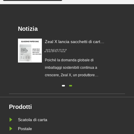
Notizia
Zeal X lancia sacchetti di carta
i
glassine personalizzati per
2026/07/22
aiutare i marchi globali a
sostituire gli imballaggi in
ia
Poiché la domanda globale di
plastica monouso
imballaggi sostenibili continua a
chi
crescere, Zeal X, un produttore
professionale di imballaggi
ecologici, ha lanciato ufficialmente la
sua serie aggiornata di sacchetti di
 le
carta Glassine personalizzati.
Prodotti
Progettato come alternativa premium
Scatola di carta
le
ai tradizionali sacchetti di plas......
Postale