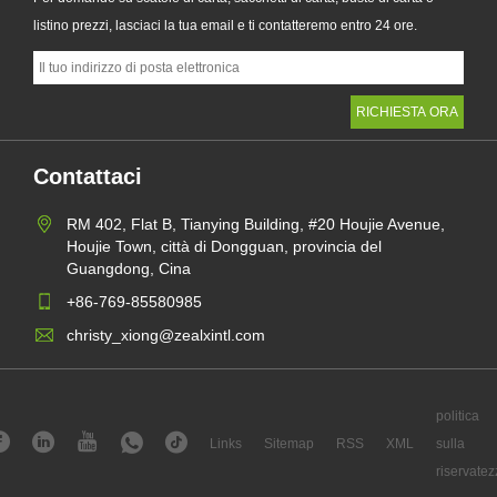
listino prezzi, lasciaci la tua email e ti contatteremo entro 24 ore.
Contattaci
RM 402, Flat B, Tianying Building, #20 Houjie Avenue,
Houjie Town, città di Dongguan, provincia del
Guangdong, Cina
+86-769-85580985
christy_xiong@zealxintl.com
politica
Links
Sitemap
RSS
XML
sulla
riservatez