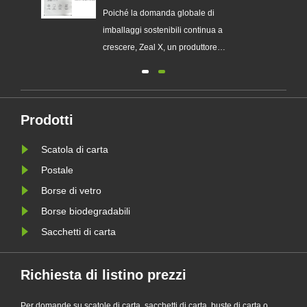
sostituire gli imballaggi in
ia
Poiché la domanda globale di
plastica monouso
imballaggi sostenibili continua a
chi
crescere, Zeal X, un produttore
professionale di imballaggi
ecologici, ha lanciato ufficialmente la
sua serie aggiornata di sacchetti di
 le
carta Glassine personalizzati.
Prodotti
Progettato come alternativa premium
Scatola di carta
le
ai tradizionali sacchetti di plas......
Postale
Borse di vetro
Borse biodegradabili
Sacchetti di carta
Richiesta di listino prezzi
Per domande su scatole di carta, sacchetti di carta, buste di carta o