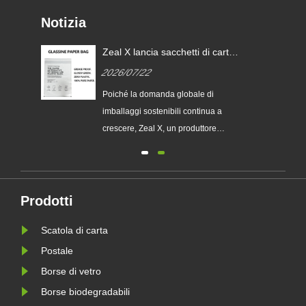
Notizia
Zeal X lancia sacchetti di carta
i
glassine personalizzati per
2026/07/22
aiutare i marchi globali a
sostituire gli imballaggi in
ia
Poiché la domanda globale di
plastica monouso
imballaggi sostenibili continua a
chi
crescere, Zeal X, un produttore
professionale di imballaggi
ecologici, ha lanciato ufficialmente la
sua serie aggiornata di sacchetti di
 le
carta Glassine personalizzati.
Prodotti
Progettato come alternativa premium
Scatola di carta
le
ai tradizionali sacchetti di plas......
Postale
Borse di vetro
Borse biodegradabili